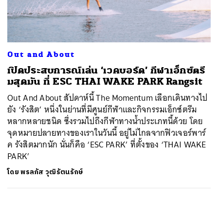
ค้นหา
SHARE
TWEET
LINE
EMAIL
Out and About
เปิดประสบการณ์เล่น ‘เวคบอร์ด’ กีฬาเอ็กซ์ตรี
มสุดมัน ที่ ESC THAI WAKE PARK Rangsit
Out And About สัปดาห์นี้ The Momentum เลือกเดินทางไป
ยัง ‘รังสิต’ หนึ่งในย่านที่มีศูนย์กีฬาและกิจกรรมเอ็กซ์ตรีม
หลากหลายชนิด ซึ่งรวมไปถึงกีฬาทางน้ำประเภทนี้ด้วย โดย
จุดหมายปลายทางของเราในวันนี้ อยู่ไม่ไกลจากฟิวเจอร์พาร์
ค รังสิตมากนัก นั่นก็คือ ‘ESC PARK’ ที่ตั้งของ ‘THAI WAKE
PARK’
โดย
พรลภัส วุฒิรัตนรักษ์