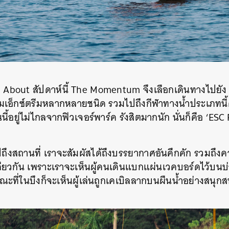
About สัปดาห์นี้ The Momentum จึงเลือกเดินทางไปยัง ‘รั
รมเอ็กซ์ตรีมหลากหลายชนิด รวมไปถึงกีฬาทางน้ำประเภทนี
อยู่ไม่ไกลจากฟิวเจอร์พาร์ค รังสิตมากนัก นั่นก็คือ ‘ESC P
ไปถึงสถานที่ เราจะสัมผัสได้ถึงบรรยากาศอันคึกคัก รวมถึงคว
วกัน เพราะเราจะเห็นผู้คนเดินแบกแผ่นเวคบอร์ดไว้บนบ่าไป
ขณะที่ในบึงก็จะเห็นผู้เล่นถูกเคเบิลลากบนผืนน้ำอย่างสนุก
นหา