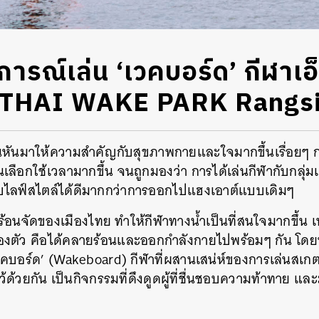
ารณ์เล่น ‘เวคบอร์ด’ กีฬาเอ็
SC THAI WAKE PARK Rangs
้คนหันมาให้ความสำคัญกับสุขภาพกายและใจมากขึ้นเรื่อยๆ 
ลือกใช้เวลามากขึ้น จนถูกมองว่า การได้เล่นกีฬากับกลุ่มเพ
กับไลฟ์สไตล์ได้ดีมากกว่าการออกไปแฮงเอาต์แบบเดิมๆ
ร้อนจัดของเมืองไทย ทำให้กีฬาทางน้ำเป็นที่สนใจมากขึ้น 
สองตัว คือได้คลายร้อนและออกกำลังกายไปพร้อมๆ กัน โดยหน
‘เวคบอร์ด’ (Wakeboard) กีฬาที่ผสานเสน่ห์ของการเล่นสเ
าไว้ด้วยกัน เป็นกิจกรรมที่ดึงดูดผู้ที่ชื่นชอบความท้าทาย