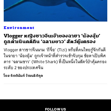
ค้นหา
SHARE
TWEET
LINE
EMAIL
Environment
Vlogger หญิงชาวจีนเจ้าของฉายา ‘น้องอุ้ม’
ถูกดำเนินคดีกิน ‘ฉลามขาว’ สัตว์คุ้มครอง
Vlogger สาวชาวจีนนาม ‘ถีจื่อ’ (Tizi) หรือที่คนไทยรู้จักกันดี
ในฉายา ‘น้องอุ้ม’ ถูกเจ้าหน้าที่ตำรวจเข้าจับกุม ข้อหาเปิบพิศ
ดาร ‘ฉลามขาว’ (White Shark) ที่เป็นหนึ่งในสัตว์ป่าคุ้มครอง
ระดับ 2 ของประเทศจีน
โดย
กิตตินันท์ วัฒนธิติกุล
FOLLOW US