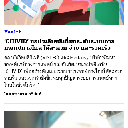
Health
‘CHIVID’ แอปพลิเคชันที่ยกระดับระบบการ
แพทย์ทางไกล ให้สะดวก ง่าย และรวดเร็ว
สถาบันวิทยสิริเมธี (VISTEC) และ Medensy บริษัทพัฒนา
ซอฟต์แวร์ทางการแพทย์ ร่วมกันพัฒนาแอปพลิเคชัน
‘CHIVID’ เพื่อสร้างต้นแบบระบบการแพทย์ทางไกลให้สะดวก
ราบรื่น และรวดเร็วยิ่งขึ้น จบทุกปัญหาระบบการแพทย์ทาง
ไกลในช่วงโควิด-1
โดย
สุธามาส ทวินันท์
ค้นหา
SHARE
TWEET
LINE
EMAIL