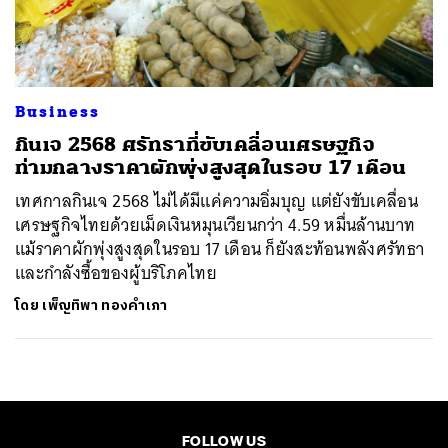
ค้นหา
SHARE
TWEET
LINE
EMAIL
Business
กินเจ 2568 ศรัทธาที่ขับเคลื่อนเศรษฐกิจ
ท่ามกลางราคาผักพุ่งสูงสุดในรอบ 17 เดือน
เทศกาลกินเจ 2568 ไม่ได้มีแค่ความอิ่มบุญ แต่ยังขับเคลื่อน
เศรษฐกิจไทยด้วยเม็ดเงินหมุนเวียนกว่า 4.59 หมื่นล้านบาท
แม้ราคาผักพุ่งสูงสุดในรอบ 17 เดือน ก็ยังสะท้อนพลังศรัทธา
และกำลังซื้อของผู้บริโภคไทย
โดย
เพ็ญทิพา ทองคำเภา
FOLLOW US