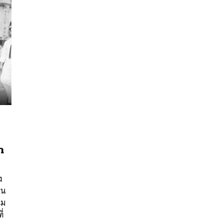
ำ
นหา
SHARE
TWEET
LINE
EMAIL
ง
ใน
อม
ี่