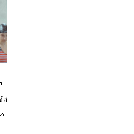
ก
นหา
SHARE
TWEET
LINE
EMAIL
้ มี
ก
มา