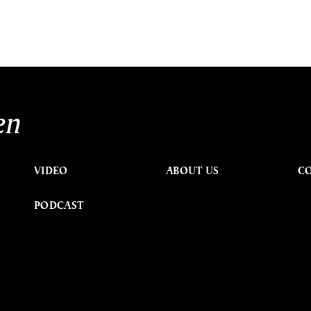
en
VIDEO
ABOUT US
C
PODCAST