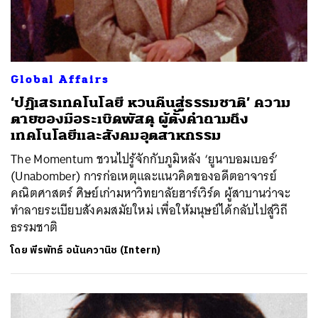
Global Affairs
‘ปฏิเสธเทคโนโลยี หวนคืนสู่ธรรมชาติ’ ความ
ตายของมือระเบิดพัสดุ ผู้ตั้งคำถามถึง
เทคโนโลยีและสังคมอุตสาหกรรม
The Momentum ชวนไปรู้จักกับภูมิหลัง ‘ยูนาบอมเบอร์’
(Unabomber) การก่อเหตุและแนวคิดของอดีตอาจารย์
คณิตศาสตร์ ศิษย์เก่ามหาวิทยาลัยฮาร์เวิร์ด ผู้สาบานว่าจะ
ทำลายระเบียบสังคมสมัยใหม่ เพื่อให้มนุษย์ได้กลับไปสู่วิถี
ธรรมชาติ
โดย
พีรพัทธ์ อนันควานิช (Intern)
ค้นหา
SHARE
TWEET
LINE
EMAIL