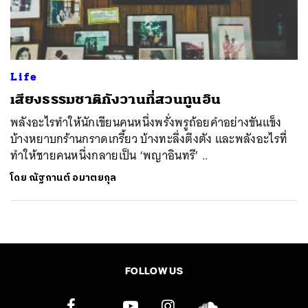
ค้นหา
SHARE
TWEET
LINE
EMAIL
Life
เสียงธรรมชาติกังวานที่สวนทูนอิน
พลังอะไรทำให้นักเขียนคนหนึ่งพรั่งพรูถ้อยคำอย่างขันแข็ง
บ้างหยาบกร้านกราดเกรี้ยว บ้างทะลึ่งตึงตัง และพลังอะไรที่
ทำให้ชายคนหนึ่งกลายเป็น ‘พญาอินทรี’ ..
โดย
ณัฐกานต์ อมาตยกุล
FOLLOW US