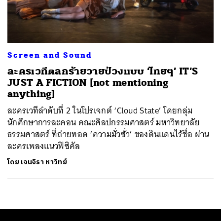
ค้นหา
SHARE
TWEET
LINE
EMAIL
Screen and Sound
ละครเวทีตลกร้ายวายป่วงแบบ ‘ไทยๆ’ IT’S
JUST A FICTION [not mentioning
anything]
ละครเวทีลำดับที่ 2 ในโปรเจกต์ ‘Cloud State’ โดยกลุ่ม
นักศึกษาการละคอน คณะศิลปกรรมศาสตร์ มหาวิทยาลัย
ธรรมศาสตร์ ที่ถ่ายทอด ‘ความมั่วซั่ว’ ของดินแดนไร้ชื่อ ผ่าน
ละครเพลงแนวฟิซิคัล
โดย
เจนจิรา หาวิทย์