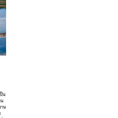
นหา
เป็น
SHARE
TWEET
LINE
EMAIL
าน
ดงาน
ย