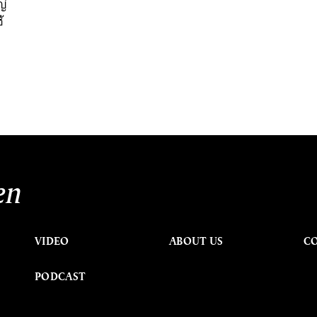
ญ่
้
en
VIDEO
ABOUT US
C
PODCAST