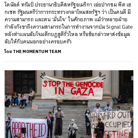
โดนัลด์ ทรัมป์ ประธานาธิบดีสหรัฐอเมริกา เอ่ยปากชม พีต เฮ
กเซท รัฐมนตรีว่าการกระทรวงกลาโหมสหรัฐฯ ว่า เป็นคนดี มี
ความสามารถ และตน ‘มั่นใจ’ ในศักยภาพ แม้ว่าหลายฝ่าย
กำลังกังขาถึงความสามารถในการทำงานจากปม Signal Gate
หลังทำแผนลับโจมตีกบฏฮูตีรั่วไหล หรือข้อกล่าวหาส่งข้อมูล
ลับให้กับคนนอกอย่างครอบครัว
ค้นหา
โดย
THE MOMENTUM TEAM
SHARE
TWEET
LINE
EMAIL