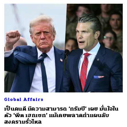
Global Affairs
เป็นคนดี มีความสามารถ ‘ทรัมป์’ เผย มั่นใจใน
ตัว ‘พีต เฮกเซท’ แม้เคยพลาดทำแผนลับ
สงครามรั่วไหล