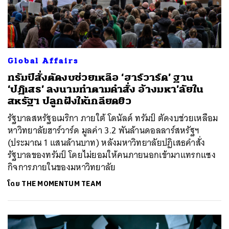
Global Affairs
ทรัมป์สั่งตัดงบช่วยเหลือ ‘ฮาร์วาร์ด’ ฐาน
‘ปฏิเสธ’ ลงนามทำตามคำสั่ง อ้างมหา’ลัยใน
สหรัฐฯ ปลูกฝังให้เกลียดยิว
รัฐบาลสหรัฐอเมริกา ภายใต้ โดนัลด์ ทรัมป์ ตัดงบช่วยเหลือม
หาวิทยาลัยฮาร์วาร์ด มูลค่า 3.2 พันล้านดอลลาร์สหรัฐฯ
(ประมาณ 1 แสนล้านบาท) หลังมหาวิทยาลัยปฏิเสธคำสั่ง
รัฐบาลของทรัมป์ โดยไม่ยอมให้คนภายนอกเข้ามาแทรกแซง
กิจการภายในของมหาวิทยาลัย
โดย
THE MOMENTUM TEAM