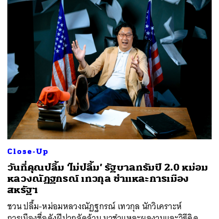
Close-Up
วันที่คุณปลื้ม ‘ไม่ปลื้ม’ รัฐบาลทรัมป์ 2.0 หม่อม
หลวงณัฏฐกรณ์ เทวกุล ชำแหละการเมือง
สหรัฐฯ
ชวน ปลื้ม-หม่อมหลวงณัฏฐกรณ์ เทวกุล นักวิเคราะห์
การเมืองชื่อดังฝีปากจัดจ้าน มาชำแหละผลงานและวิธีคิด