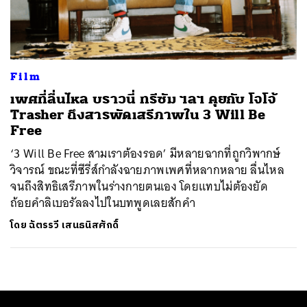
ค้นหา
SHARE
TWEET
LINE
EMAIL
Film
เพศที่ลื่นไหล บราวนี่ ทรีซัม ฯลฯ คุยกับ โจโจ้
Trasher ถึงสารพัดเสรีภาพใน 3 Will Be
Free
‘3 Will Be Free สามเราต้องรอด’ มีหลายฉากที่ถูกวิพากษ์
วิจารณ์ ขณะที่ซีรี่ส์กำลังฉายภาพเพศที่หลากหลาย ลื่นไหล
จนถึงสิทธิเสรีภาพในร่างกายตนเอง โดยแทบไม่ต้องยัด
ถ้อยคำลิเบอรัลลงไปในบทพูดเลยสักคำ
โดย
ฉัตรรวี เสนธนิสศักดิ์