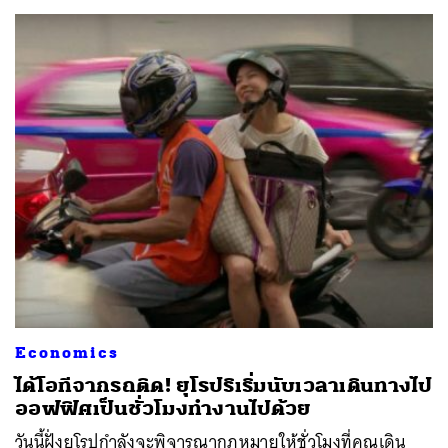
ค้นหา
SHARE
TWEET
LINE
EMAIL
Economics
ได้โอทีจากรถติด! ยุโรปริเริ่มนับเวลาเดินทางไป
ออฟฟิศเป็นชั่วโมงทำงานไปด้วย
วันนี้ฝั่งยุโรปกำลังจะพิจารณากฎหมายให้ชั่วโมงที่คุณเดิน