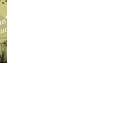
นหา
SHARE
TWEET
LINE
EMAIL