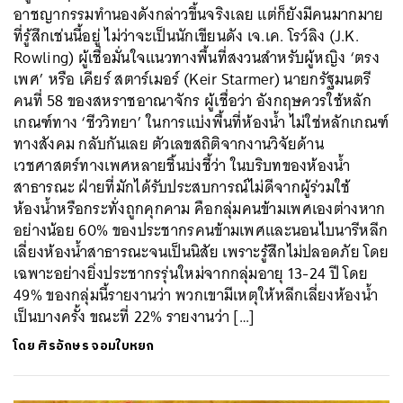
อาชญากรรมทำนองดังกล่าวขึ้นจริงเลย แต่ก็ยังมีคนมากมาย
ที่รู้สึกเช่นนี้อยู่ ไม่ว่าจะเป็นนักเขียนดัง เจ.เค. โรว์ลิง (J.K.
Rowling) ผู้เชื่อมั่นใจแนวทางพื้นที่สงวนสำหรับผู้หญิง ‘ตรง
เพศ’ หรือ เคียร์ สตาร์เมอร์ (Keir Starmer) นายกรัฐมนตรี
คนที่ 58 ของสหราชอาณาจักร ผู้เชื่อว่า อังกฤษควรใช้หลัก
เกณฑ์ทาง ‘ชีววิทยา’ ในการแบ่งพื้นที่ห้องน้ำ ไม่ใช่หลักเกณฑ์
ค้นหา
ทางสังคม กลับกันเลย ตัวเลขสถิติจากงานวิจัยด้าน
SHARE
TWEET
LINE
EMAIL
เวชศาสตร์ทางเพศหลายชิ้นบ่งชี้ว่า ในบริบทของห้องน้ำ
สาธารณะ ฝ่ายที่มักได้รับประสบการณ์ไม่ดีจากผู้ร่วมใช้
ห้องน้ำหรือกระทั่งถูกคุกคาม คือกลุ่มคนข้ามเพศเองต่างหาก
อย่างน้อย 60% ของประชากรคนข้ามเพศและนอนไบนารีหลีก
เลี่ยงห้องน้ำสาธารณะจนเป็นนิสัย เพราะรู้สึกไม่ปลอดภัย โดย
เฉพาะอย่างยิ่งประชากรรุ่นใหม่จากกลุ่มอายุ 13-24 ปี โดย
49% ของกลุ่มนี้รายงานว่า พวกเขามีเหตุให้หลีกเลี่ยงห้องน้ำ
เป็นบางครั้ง ขณะที่ 22% รายงานว่า […]
โดย
ศิรอักษร จอมใบหยก