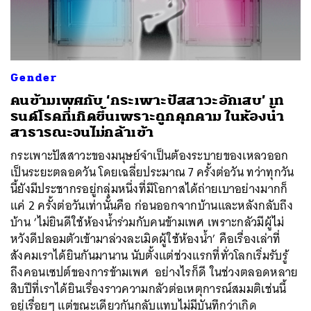
Gender
คนข้ามเพศกับ ‘กระเพาะปัสสาวะอักเสบ’ เท
รนด์โรคที่เกิดขึ้นเพราะถูกคุกคาม ในห้องน้ำ
สาธารณะจนไม่กล้าเข้า
กระเพาะปัสสาวะของมนุษย์จำเป็นต้องระบายของเหลวออก
เป็นระยะตลอดวัน โดยเฉลี่ยประมาณ 7 ครั้งต่อวัน ทว่าทุกวัน
นี้ยังมีประชากรอยู่กลุ่มหนึ่งที่มีโอกาสได้ถ่ายเบาอย่างมากก็
แค่ 2 ครั้งต่อวันเท่านั้นคือ ก่อนออกจากบ้านและหลังกลับถึง
บ้าน ‘ไม่ยินดีใช้ห้องน้ำร่วมกับคนข้ามเพศ เพราะกลัวมีผู้ไม่
หวังดีปลอมตัวเข้ามาล่วงละเมิดผู้ใช้ห้องน้ำ’ คือเรื่องเล่าที่
สังคมเราได้ยินกันมานาน นับตั้งแต่ช่วงแรกที่ทั่วโลกเริ่มรับรู้
ถึงคอนเซปต์ของการข้ามเพศ อย่างไรก็ดี ในช่วงตลอดหลาย
สิบปีที่เราได้ยินเรื่องราวความกลัวต่อเหตุการณ์สมมติเช่นนี้
อยู่เรื่อยๆ แต่ขณะเดียวกันกลับแทบไม่มีบันทึกว่าเกิด