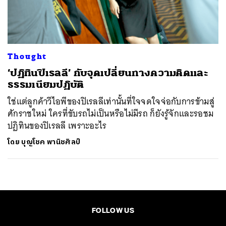
ค้นหา
SHARE
TWEET
LINE
EMAIL
Thought
‘ปฏิทินปิเรลลี’ กับจุดเปลี่ยนทางความคิดและ
ธรรมเนียมปฏิบัติ
ใช่แต่ลูกค้าวีไอพีของปิเรลลีเท่านั้นที่ใจจดใจจ่อกับการข้ามสู่
ศักราชใหม่ ใครที่ขับรถไม่เป็นหรือไม่มีรถ ก็ยังรู้จักและรอชม
ปฏิทินของปิเรลลี เพราะอะไร
โดย
บุญโชค พานิชศิลป์
FOLLOW US