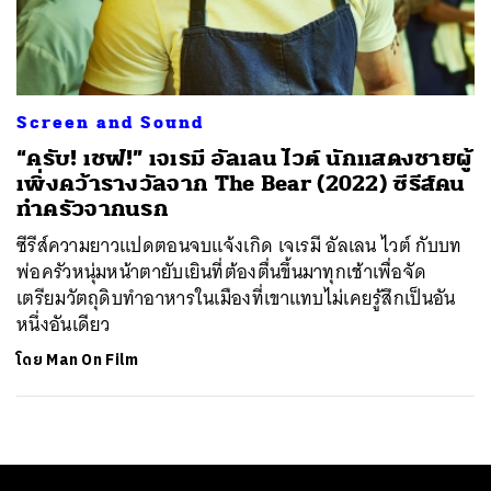
ค้นหา
SHARE
TWEET
LINE
EMAIL
Screen and Sound
“ครับ! เชฟ!” เจเรมี อัลเลน ไวต์ นักแสดงชายผู้
เพิ่งคว้ารางวัลจาก The Bear (2022) ซีรีส์คน
ทำครัวจากนรก
ซีรีส์ความยาวแปดตอนจบแจ้งเกิด เจเรมี อัลเลน ไวต์ กับบท
พ่อครัวหนุ่มหน้าตายับเยินที่ต้องตื่นขึ้นมาทุกเช้าเพื่อจัด
เตรียมวัตถุดิบทำอาหารในเมืองที่เขาแทบไม่เคยรู้สึกเป็นอัน
หนึ่งอันเดียว
โดย
Man On Film