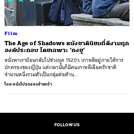
ค้นหา
SHARE
TWEET
LINE
EMAIL
Film
The Age of Shadows หนังชาตินิยมที่ดีงามทุก
องค์ประกอบ โดยเฉพาะ ‘กงยู’
หนังพาเราย้อนกลับไปช่วงยุค 1920's เกาหลีอยู่ภายใต้การ
ปกครองของญี่ปุ่น แต่เวลานั้นก็มีคนเกาหลีเลือดรักชาติ
จำนวนหนึ่งรวมตัวเป็นกลุ่มต่อต้าน...
โดย
หนังโปรดของข้าพเจ้า
FOLLOW US