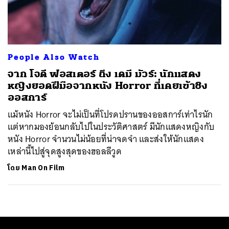
ค้นหา
SHARE
TWEET
LINE
EMAIL
People Also Watch
จาก โจดี ฟอสเตอร์ ถึง เดมี มัวร์: นักแสดง
หญิงยอดฝีมือจากหนัง Horror ที่เคยเข้าชิง
ออสการ์
แม้หนัง Horror จะไม่เป็นที่โปรดปรานของออสการ์เท่าไรนัก
แต่หากมองย้อนกลับไปในประวัติศาสตร์ มีนักแสดงหญิงกับ
หนัง Horror จำนวนไม่น้อยที่น่าจดจำ และส่งให้นักแสดง
เหล่านี้ไปสู่จุดสูงสุดของฮอลลีวูด
โดย
Man On Film