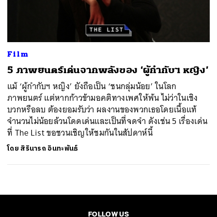
ค้นหา
SHARE
TWEET
LINE
EMAIL
Film
5 ภาพยนตร์เด่นจากพลังของ ‘ผู้กำกับฯ หญิง’
แม้ ‘ผู้กำกับฯ หญิง’ ยังถือเป็น ‘ชนกลุ่มน้อย’ ในโลก
ภาพยนตร์ แต่หากก้าวข้ามอคติทางเพศให้พ้น ไม่ว่าในเชิง
บวกหรือลบ ต้องยอมรับว่า ผลงานของพวกเธอโดยเนื้อแท้
จำนวนไม่น้อยล้วนโดดเด่นและเป็นที่จดจำ ดังเช่น 5 เรื่องเด่น
ที่ The List ขอชวนเชิญให้ชมกันในสัปดาห์นี้
โดย
สิรินารถ อินทะพันธ์
FOLLOW US