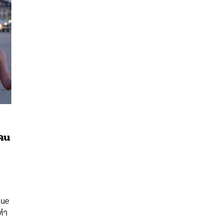
 คน
นหา
SHARE
TWEET
LINE
EMAIL
ำ
lue
ทำ