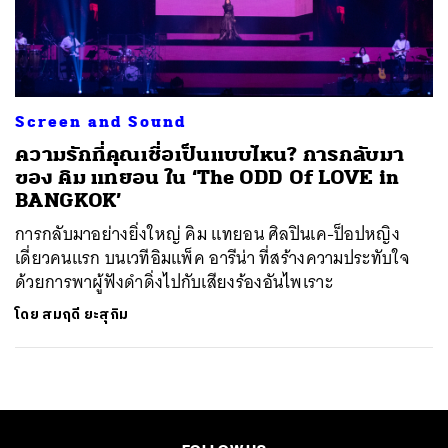
ค้นหา
SHARE
TWEET
LINE
EMAIL
Screen and Sound
ความรักที่คุณเชื่อเป็นแบบไหน? การกลับมา
ของ คิม แทยอน ใน ‘The ODD Of LOVE in
BANGKOK’
การกลับมาอย่างยิ่งใหญ่ คิม แทยอน ศิลปินเค-ป็อปหญิง
เดี่ยวคนแรก บนเวทีอิมแพ็ค อารีน่า ที่สร้างความประทับใจ
ด้วยการพาผู้ฟังดำดิ่งไปกับเสียงร้องอันไพเราะ
โดย
สมฤดี ยะสุกิม