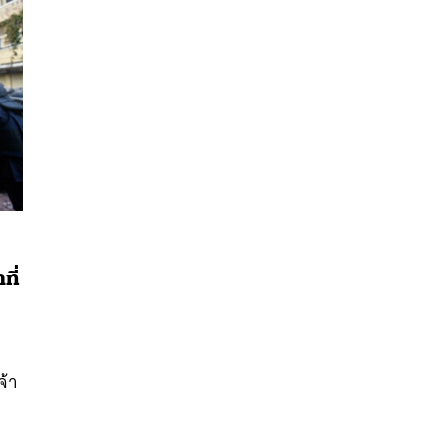
ี่
นหา
SHARE
TWEET
LINE
EMAIL
จ้า