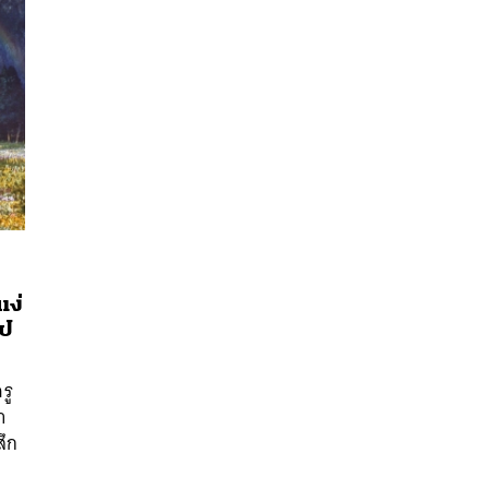
นหา
แง่
ไป
SHARE
TWEET
LINE
EMAIL
รู
ำ
สึก