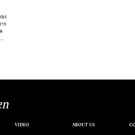
ิของ
การ
ิด
..
นหา
SHARE
TWEET
LINE
EMAIL
en
VIDEO
ABOUT US
C