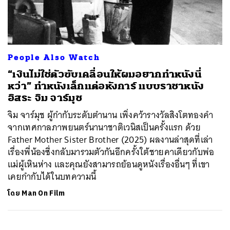
ค้นหา
People Also Watch
SHARE
TWEET
LINE
EMAIL
“เงินไม่ใช่ตัวขับเคลื่อนให้ผมอยากทำหนังนี่
หว่า” ทำหนังเล็กแต่อหังการ์ แบบราชาหนัง
อิสระ จิม จาร์มุช
จิม จาร์มุช ผู้กำกับระดับตำนาน เพิ่งคว้ารางวัลสิงโตทองคำ
จากเทศกาลภาพยนตร์นานาชาติเวนิสเป็นครั้งแรก ด้วย
Father Mother Sister Brother (2025) ผลงานล่าสุดที่เล่า
เรื่องพี่น้องซึ่งกลับมารวมตัวกันอีกครั้งใต้ชายคาเดียวกับพ่อ
แม่ผู้เหินห่าง และคุณยังสามารถย้อนดูหนังเรื่องอื่นๆ ที่เขา
เคยกำกับได้ในบทความนี้
โดย
Man On Film