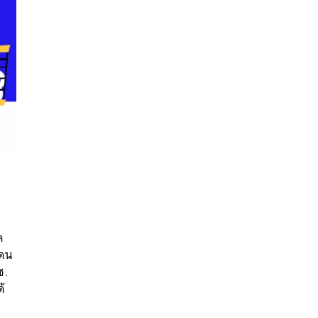
นหา
SHARE
TWEET
LINE
EMAIL
ด
แดน
ช.
ด้