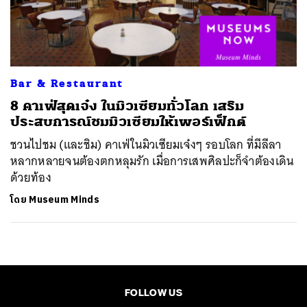
ค้นหา
SHARE
TWEET
LINE
EMAIL
Bar & Restaurant
8 คาเฟ่สุดเจ๋ง ในมิวเซียมทั่วโลก เสริม
ประสบการณ์ชมมิวเซียมให้เพอร์เฟ็กต์
ชวนไปชม (และชิม) คาเฟ่ในมิวเซียมเจ๋งๆ รอบโลก ที่มีลีลา
หลากหลายจนต้องตกหลุมรัก เมื่อการเสพศิลปะก็จำต้องเดิน
ด้วยท้อง
โดย
Museum Minds
FOLLOW US