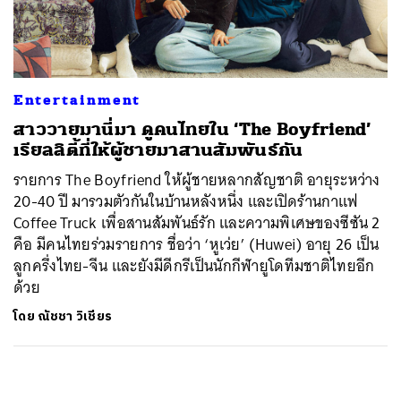
ค้นหา
SHARE
TWEET
LINE
EMAIL
Entertainment
สาววายมานี่มา ดูคนไทยใน ‘The Boyfriend’
เรียลลิตี้ที่ให้ผู้ชายมาสานสัมพันธ์กัน
รายการ The Boyfriend ให้ผู้ชายหลากสัญชาติ อายุระหว่าง
20-40 ปี มารวมตัวกันในบ้านหลังหนึ่ง และเปิดร้านกาแฟ
Coffee Truck เพื่อสานสัมพันธ์รัก และความพิเศษของซีซัน 2
คือ มีคนไทยร่วมรายการ ชื่อว่า ‘หูเว่ย’ (Huwei) อายุ 26 เป็น
ลูกครึ่งไทย-จีน และยังมีดีกรีเป็นนักกีฬายูโดทีมชาติไทยอีก
ด้วย
โดย
ณัชชา วิเชียร