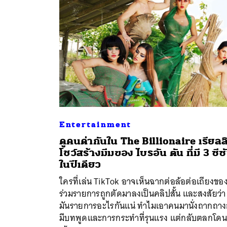
Entertainment
ดูคนด่ากันใน The Billionaire เรียลลิต
โชว์สร้างมีมของ ไบรอัน ตัน ที่มี 3 ซีซ
ค้
ในปีเดียว
ใครที่เล่น TikTok อาจเห็นฉากต่อล้อต่อเถียงของผ
ร่วมรายการถูกตัดมาลงเป็นคลิปสั้น และสงสัยว่า น
มันรายการอะไรกันแน่ ทำไมเอาคนมานั่งถากถาง
มีบทพูดและการกระทำที่รุนแรง แต่กลับตลกโดน