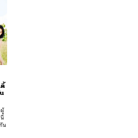
ี้
ัน
นหา
SHARE
TWEET
LINE
EMAIL
ู้
ี่
กัน