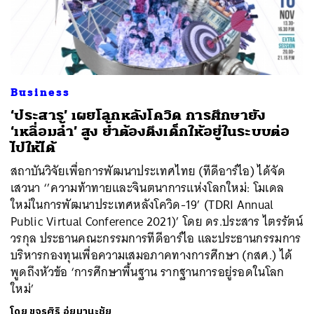
ค้นหา
Business
SHARE
TWEET
LINE
EMAIL
‘ประสาร’ เผยโลกหลังโควิด การศึกษายัง
‘เหลื่อมล้ำ’ สูง ย้ำต้องดึงเด็กให้อยู่ในระบบต่อ
ไปให้ได้
สถาบันวิจัยเพื่อการพัฒนาประเทศไทย (ทีดีอาร์ไอ) ได้จัด
เสวนา ‘’ความท้าทายและจินตนาการแห่งโลกใหม่: โมเดล
ใหม่ในการพัฒนาประเทศหลังโควิด-19’ (TDRI Annual
Public Virtual Conference 2021)’ โดย ดร.ประสาร ไตรรัตน์
วรกุล ประธานคณะกรรมการทีดีอาร์ไอ และประธานกรรมการ
บริหารกองทุนเพื่อความเสมอภาคทางการศึกษา (กสศ.) ได้
พูดถึงหัวข้อ ‘การศึกษาพื้นฐาน รากฐานการอยู่รอดในโลก
ใหม่’
โดย
ขจรศิริ อุ่ยมานะชัย