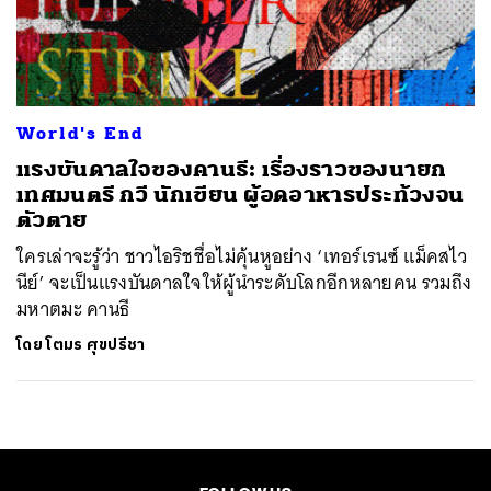
ค้นหา
SHARE
TWEET
LINE
EMAIL
World's End
แรงบันดาลใจของคานธี: เรื่องราวของนายก
เทศมนตรี กวี นักเขียน ผู้อดอาหารประท้วงจน
ตัวตาย
ใครเล่าจะรู้ว่า ชาวไอริชชื่อไม่คุ้นหูอย่าง ‘เทอร์เรนซ์ แม็คสไว
นีย์’ จะเป็นแรงบันดาลใจให้ผู้นำระดับโลกอีกหลายคน รวมถึง
มหาตมะ คานธี
โดย
โตมร ศุขปรีชา