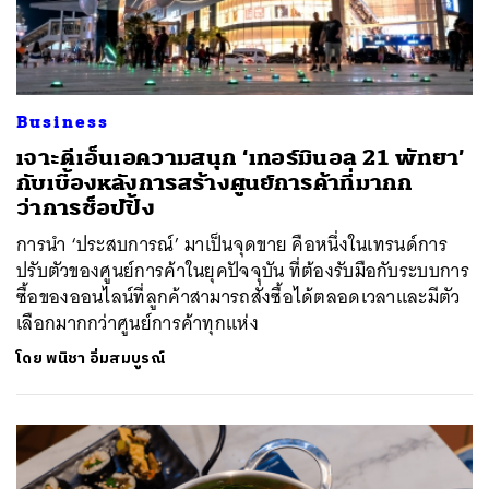
Business
เจาะดีเอ็นเอความสนุก ‘เทอร์มินอล 21 พัทยา’
กับเบื้องหลังการสร้างศูนย์การค้าที่มากก
ว่าการช็อปปิ้ง
การนำ ‘ประสบการณ์’ มาเป็นจุดขาย คือหนึ่งในเทรนด์การ
ปรับตัวของศูนย์การค้าในยุคปัจจุบัน ที่ต้องรับมือกับระบบการ
ซื้อของออนไลน์ที่ลูกค้าสามารถสั่งซื้อได้ตลอดเวลาและมีตัว
เลือกมากกว่าศูนย์การค้าทุกแห่ง
โดย
พนิชา อิ่มสมบูรณ์
ค้นหา
SHARE
TWEET
LINE
EMAIL