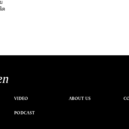
ับ
ลิต
en
VIDEO
ABOUT US
C
PODCAST