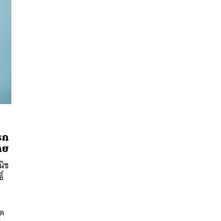
รก
ทย
นิช
นหา
ิ์
SHARE
TWEET
LINE
EMAIL
ูด