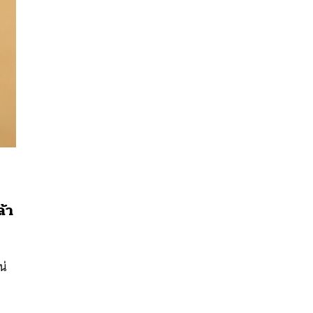
นหา
้า
SHARE
TWEET
LINE
EMAIL
น่