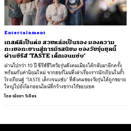
ค้นหา
SHARE
TWEET
LINE
EMAIL
Entertainment
เทสต์ดีเป็นต่อ สวยหล่อเป็นรอง มองความ
ทะเยอทะยานสู่การมีรสนิยม ของวัยรุ่นยุคนี้
ผ่านซีรีส์ ‘TASTE เด็กเจนแซ่บ’
ผ่านไปกว่า 10 ปี ซีรีส์ชีวิตวัยรุ่นสังคมเมืองได้กลับมาอีกครั้ง
พร้อมกับค่านิยมใหม่ จากฮอร์โมนที่เล่าเรื่องราวนักเรียนในรั้ว
โรงเรียนสู่ ‘TASTE เด็กเจนแซ่บ’ ที่สังคมของวัยรุ่นได้ถูกขยาย
ใหญ่ไปยังโลกออนไลน์ที่กว้างขวางไร้ขอบเขต
โดย
ณัชชา วิเชียร