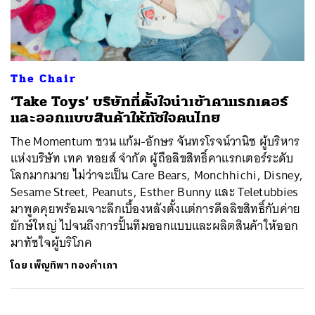
ค้นหา
The Chair
SHARE
TWEET
LINE
EMAIL
‘Take Toys’ บริษัทที่ตั้งใจนำเข้าคาแรกเตอร์
และออกแบบสินค้าให้ทัชใจคนไทย
The Momentum ชวน แก้ม-อักษร จันทรโรจน์วานิช ผู้บริหาร
แห่งบริษัท เทค ทอยส์ จำกัด ผู้ถือลิขสิทธิ์คาแรกเตอร์ระดับ
โลกมากมาย ไม่ว่าจะเป็น Care Bears, Monchhichi, Disney,
Sesame Street, Peanuts, Esther Bunny และ Teletubbies
มาพูดคุยพร้อมเจาะลึกเบื้องหลังตั้งแต่การดีลลิขสิทธิ์กับค่าย
ยักษ์ใหญ่ ไปจนถึงการปั้นทีมออกแบบและผลิตสินค้าให้ออก
มาทัชใจผู้บริโภค
โดย
เพ็ญทิพา ทองคำเภา