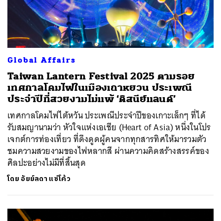
Global Affairs
Taiwan Lantern Festival 2025 ตามรอย
เทศกาลโคมไฟในเมืองเถาหยวน ประเพณี
ประจำปีที่สวยงามไม่แพ้ ‘ดิสนีย์แลนด์’
เทศกาลโคมไฟไต้หวัน ประเพณีประจำปีของเกาะเล็กๆ ที่ได้
รับสมญานามว่า หัวใจแห่งเอเชีย (Heart of Asia) หนึ่งในโปร
เจกต์การท่องเที่ยว ที่ดึงดูดผู้คนจากทุกสารทิศให้มารวมตัว
ชมความสวยงามของไฟหลากสี ผ่านความคิดสร้างสรรค์ของ
ศิลปะอย่างไม่มีที่สิ้นสุด
โดย
อัยย์ลดา แซ่โค้ว
ค้นหา
SHARE
TWEET
LINE
EMAIL