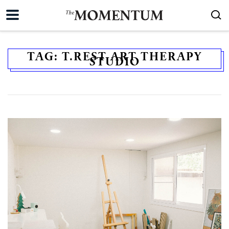
TAG:
T.REST ART THERAPY
STUDIO