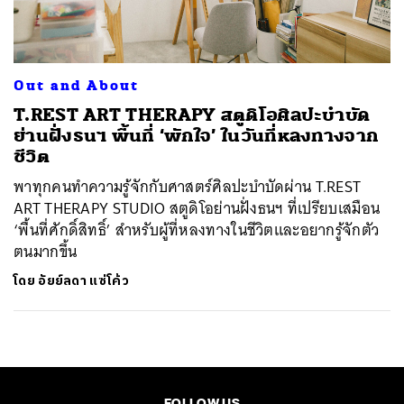
ค้นหา
SHARE
TWEET
LINE
EMAIL
Out and About
T.REST ART THERAPY สตูดิโอศิลปะบำบัด
ย่านฝั่งธนฯ พื้นที่ ‘พักใจ’ ในวันที่หลงทางจาก
ชีวิต
พาทุกคนทำความรู้จักกับศาสตร์ศิลปะบำบัดผ่าน T.REST
ART THERAPY STUDIO สตูดิโอย่านฝั่งธนฯ ที่เปรียบเสมือน
‘พื้นที่ศักดิ์สิทธิ์’ สำหรับผู้ที่หลงทางในชีวิตและอยากรู้จักตัว
ตนมากขึ้น
โดย
อัยย์ลดา แซ่โค้ว
FOLLOW US