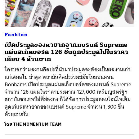
ค้นหา
Fashion
SHARE
TWEET
LINE
EMAIL
เปิดประมูลของหายากจากแบรนด์ Supreme
แผ่นสเก็ตบอร์ด 126 ชิ้นถูกประมูลไปในราคา
เกือบ 4 ล้านบาท
ใครบอกว่าผลงานศิลปะที่นำมาประมูลจะต้องเป็นผลงานเก่า
แก่เสมอไป ล่าสุด สถาบันศิลปะร่วมสมัยในลอนดอน
Bonhams เปิดประมูลแผ่นสเก็ตบอร์ดของแบรนด์ Supreme
จำนวน 126 แผ่นในราคาประมาณ 127,000 เหรียญสหรัฐฯ
สถาบันซอเธอบีส์ที่ฮ่องกง ก็ได้จัดการประมูลออนไลน์ไอเท็ม
สุดเก๋และหายากของแบรนด์ Supreme จำนวน 1,300 ชิ้น
ด้วยเช่นกัน
โดย
THE MOMENTUM TEAM