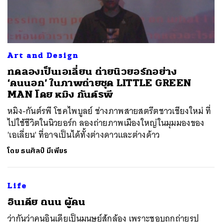
Art and Design
ทดลองเป็นเอเลี่ยน ถ่ายนิวยอร์กอย่าง
ค้นหา
‘คนนอก’ ในภาพถ่ายชุด LITTLE GREEN
SHARE
TWEET
LINE
EMAIL
MAN โดย หมิง กันต์รพี
หมิง-กันต์รพี โชคไพบูลย์ ช่างภาพสายสตรีตชาวเชียงใหม่ ที่
ไปใช้ชีวิตในนิวยอร์ก ลองถ่ายภาพเมืองใหญ่ในมุมมองของ
'เอเลี่ยน' ที่อาจเป็นได้ทั้งต่างดาวและต่างด้าว
โดย
ธนศิลป์ มีเพียร
Life
อินเดีย ถนน ผู้คน
ว่ากันว่าคนอินเดียเป็นมนุษย์สู้กล้อง เพราะชอบถูกถ่ายรูป