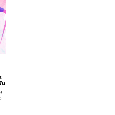
ร
แฟน
ัน
นหา
ว
SHARE
TWEET
LINE
EMAIL
ก