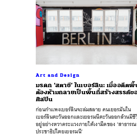
Art and Design
มรดก ‘สตาซี’ ในเบอร์ลิน: เมื่ออดีตพื้น
ต้องห้ามกลายเป็นพื้นที่สร้างสรรค์ข
ค้
ศิลปิน
ก่อนกำแพงเบอร์ลินจะล่มสลาย คนเยอรมันใน
เบอร์ลินตะวันออกและเยอรมนีตะวันออกล้วนมีชีว
อยู่อย่างหวาดระแวงภายใต้เงามืดของ ‘สาธารณ
ประชาธิปไตยเยอรมนี’