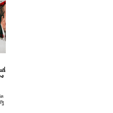
ที่
อง
นหา
SHARE
TWEET
LINE
EMAIL
ิต
รัฐ