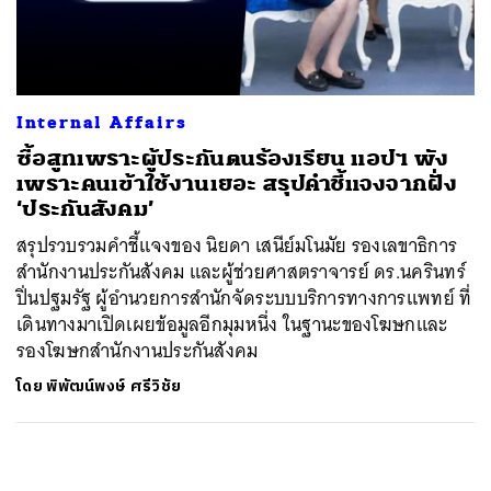
ค้นหา
SHARE
TWEET
LINE
EMAIL
Internal Affairs
ซื้อสูทเพราะผู้ประกันตนร้องเรียน แอปฯ พัง
เพราะคนเข้าใช้งานเยอะ สรุปคำชี้แจงจากฝั่ง
‘ประกันสังคม’
สรุปรวบรวมคำชี้แจงของ นิยดา เสนีย์มโนมัย รองเลขาธิการ
สำนักงานประกันสังคม และผู้ช่วยศาสตราจารย์ ดร.นครินทร์
ปิ่นปฐมรัฐ ผู้อำนวยการสำนักจัดระบบบริการทางการแพทย์ ที่
เดินทางมาเปิดเผยข้อมูลอีกมุมหนึ่ง ในฐานะของโฆษกและ
รองโฆษกสำนักงานประกันสังคม
โดย
พิพัฒน์พงษ์ ศรีวิชัย