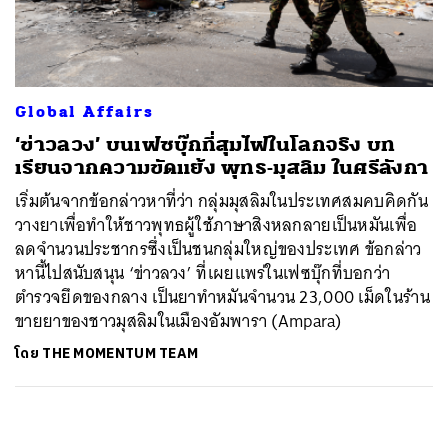
ค้นหา
SHARE
TWEET
LINE
EMAIL
Global Affairs
‘ข่าวลวง’ บนเฟซบุ๊กที่สุมไฟในโลกจริง บท
เรียนจากความขัดแย้ง พุทธ-มุสลิม ในศรีลังกา
เริ่มต้นจากข้อกล่าวหาที่ว่า กลุ่มมุสลิมในประเทศสมคบคิดกัน
วางยาเพื่อทำให้ชาวพุทธผู้ใช้ภาษาสิงหลกลายเป็นหมันเพื่อ
ลดจำนวนประชากรซึ่งเป็นชนกลุ่มใหญ่ของประเทศ ข้อกล่าว
หานี้ไปสนับสนุน ‘ข่าวลวง’ ที่เผยแพร่ในเฟซบุ๊กที่บอกว่า
ตำรวจยึดของกลาง เป็นยาทำหมันจำนวน 23,000 เม็ดในร้าน
ขายยาของชาวมุสลิมในเมืองอัมพารา (Ampara)
โดย
THE MOMENTUM TEAM