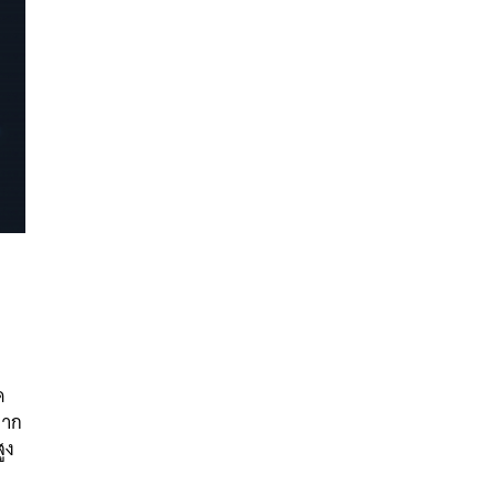
นหา
SHARE
TWEET
LINE
EMAIL
ด
จาก
ูง