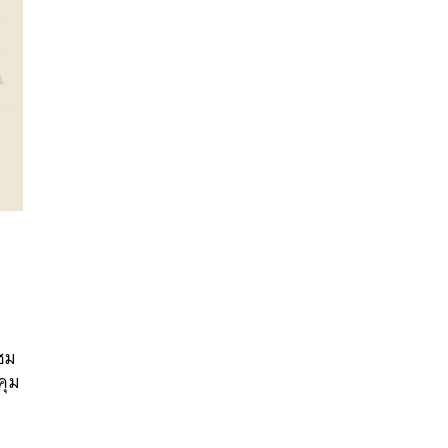
นหา
SHARE
TWEET
LINE
EMAIL
้ชม
คุม