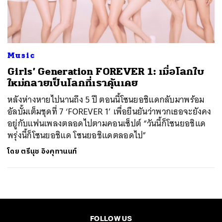
ค้นหา
SHARE
TWEET
LINE
EMAIL
Music
Girls’ Generation FOREVER 1: เมื่อโลกใบ
ใหม่กลายเป็นโลกที่เราคุ้นเคย
หลังห่างหายไปนานถึง 5 ปี ตอนนี้โซนยอชิแดกลับมาพร้อม
อัลบั้มเต็มชุดที่ 7 ‘FOREVER 1’ เพื่อยืนยันว่าพวกเธอจะยังคง
อยู่กับแฟนเพลงตลอดไปตามคอนเซ็ปต์ “วันนี้ก็โซนยอชิแด
พรุ่งนี้ก็โซนยอชิแด โซนยอชิแดตลอดไป”
โดย
ตรีนุช อิงคุทานนท์
FOLLOW US