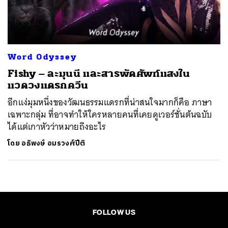
ค้นหา
SHARE
TWEET
LINE
EMAIL
Word Odyssey
Fishy – ละมุนนี และสารพัดศัพท์แสงใน
แวดวงแดรกควีน
อีกแง่มุมหนึ่งของวัฒนธรรมแดรกที่น่าสนใจมากก็คือ ภาษา
เฉพาะกลุ่ม ที่อาจทำให้ใครหลายคนที่เคยดูเวอร์ชั่นต้นฉบับ
ได้แต่เกาหัวว่าหมายถึงอะไร
โดย
อธิพงษ์ อมรวงศ์ปีติ
FOLLOW US